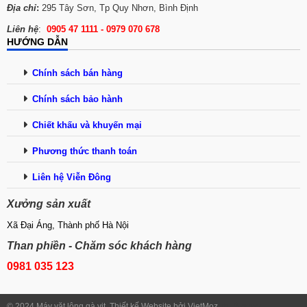
Địa chỉ
:
295 Tây Sơn, Tp Quy Nhơn, Bình Định
Liên hệ
:
0905 47 1111 - 0979 070 678
HƯỚNG DẪN
Chính sách bán hàng
Chính sách bảo hành
Chiết khấu và khuyến mại
Phương thức tha
n
h toán
Liên hệ Viễn Đông
Xưởng sản xuất
Xã Đại Áng, Thành phố Hà Nội
Than phiền - Chăm sóc khách hàng
0981 035 123
© 2024 Máy vặt lông gà vịt. Thiết kế Website bởi VietMoz.
thuê proxy