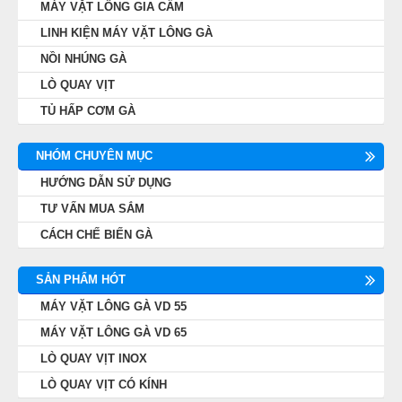
MÁY VẶT LÔNG GIA CẦM
LINH KIỆN MÁY VẶT LÔNG GÀ
NỒI NHÚNG GÀ
LÒ QUAY VỊT
TỦ HẤP CƠM GÀ
NHÓM CHUYÊN MỤC
HƯỚNG DẪN SỬ DỤNG
TƯ VẤN MUA SẮM
CÁCH CHẾ BIẾN GÀ
SẢN PHẨM HÓT
MÁY VẶT LÔNG GÀ VD 55
MÁY VẶT LÔNG GÀ VD 65
LÒ QUAY VỊT INOX
LÒ QUAY VỊT CÓ KÍNH