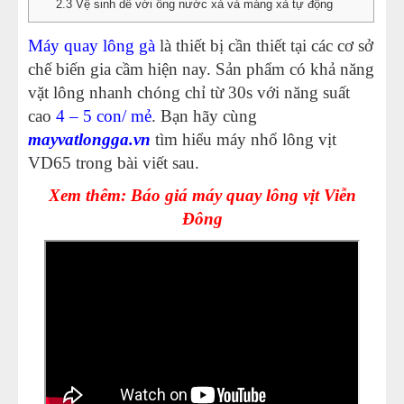
2.3
Vệ sinh dễ với ống nước xả và máng xả tự động
Máy quay lông gà
là thiết bị cần thiết tại các cơ sở
chế biến gia cầm hiện nay. Sản phẩm có khả năng
vặt lông nhanh chóng chỉ từ 30s với năng suất
cao
4 – 5 con/ mẻ
. Bạn hãy cùng
mayvatlongga.vn
tìm hiểu máy nhổ lông vịt
VD65 trong bài viết sau.
Xem thêm: Báo giá máy quay lông vịt Viễn
Đông