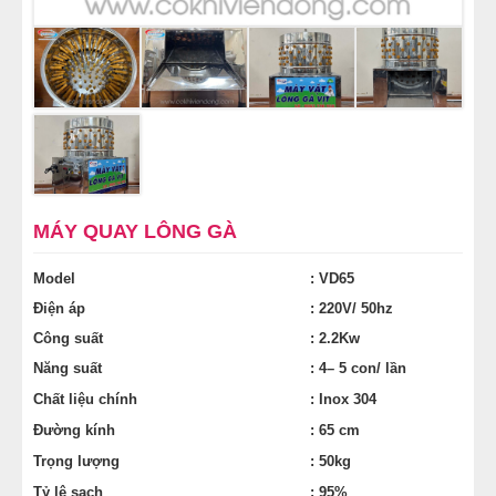
MÁY QUAY LÔNG GÀ
Model
: VD65
Điện áp
: 220V/ 50hz
Công suất
: 2.2Kw
Năng suất
: 4– 5 con/ lần
Chất liệu chính
: Inox 304
Đường kính
: 65 cm
Trọng lượng
: 50kg
Tỷ lệ sạch
: 95%