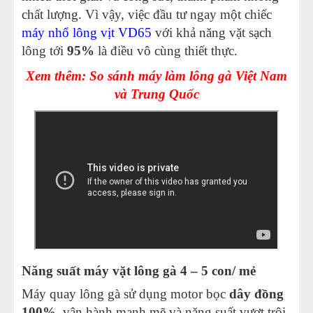
chất lượng. Vì vậy, việc đầu tư ngay một chiếc
máy nhổ lông vịt VD65
với khả năng vặt sạch
lông tới
95%
là điều vô cùng thiết thực.
Xem thêm: So sánh máy làm lông gà Việt Nam
và Trung Quốc
Năng suất máy vặt lông gà 4 – 5 con/ mẻ
Máy quay lông gà sử dụng motor bọc
dây đồng
100%
, vận hành mạnh mẽ và năng suất vượt trội