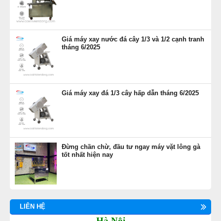
29
-
Góp ý của khách hàng dành cho máy vặt lông gà
sạch VD60
30
-
Làm giàu không khó với máy vặt lông gà siêu sạch
Giá máy xay nước đá cây 1/3 và 1/2 cạnh tranh
tháng 6/2025
31
-
Chọn máy quay lông gà vịt cần dựa trên nhưng tiêu
chí nào?
32
-
Cải tiến máy vặt lông gà 2019
Giá máy xay đá 1/3 cây hấp dẫn tháng 6/2025
33
-
Cách nhổ lông gà vịt nhanh và sạch nhất
34
-
Cơ sở sản xuất máy vặt lông gà Viễn Đông chất
lượng cao
35
-
Bán gà ở chợ có cần máy vặt lông gà vịt hay
Đừng chần chừ, đầu tư ngay máy vặt lông gà
tốt nhất hiện nay
không?
36
-
Các loại máy vặt lông
LIÊN HỆ
Hà Nội