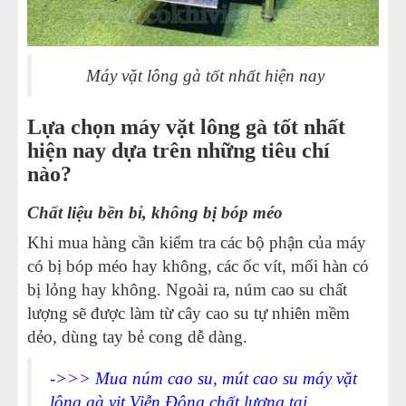
24
-
Hướng dẫn phân biệt máy vặt lông gà Việt Nam và
Trung Quốc
Máy vặt lông gà
tốt nhất hiện nay
25
-
Đâu là địa chỉ bán máy vặt lông vịt uy tín, chất
lượng cao?
Lựa chọn máy vặt lông gà tốt nhất
26
-
Những sự thật bạn chưa biết về máy vặt lông gà
hiện nay dựa trên những tiêu chí
Viễn Đông
nào?
27
-
Nhờ đâu máy nhổ lông vịt gà Viễn Đông hot đến
Chất liệu bền bỉ, không bị bóp méo
như vậy?
Khi mua hàng cần kiểm tra các bộ phận của máy
28
-
Có nên đặt niềm tin vào máy vặt lông gà cũ giá rẻ?
có bị bóp méo hay không, các ốc vít, mối hàn có
29
-
Góp ý của khách hàng dành cho máy vặt lông gà
bị lỏng hay không. Ngoài ra,
núm cao su
chất
lượng sẽ được làm từ cây cao su tự nhiên mềm
sạch VD60
dẻo, dùng tay bẻ cong dễ dàng.
30
-
Làm giàu không khó với máy vặt lông gà siêu sạch
31
-
Chọn máy quay lông gà vịt cần dựa trên nhưng tiêu
->>> Mua núm cao su, mút cao su máy vặt
lông gà vịt Viễn Đông chất lượng tại
chí nào?