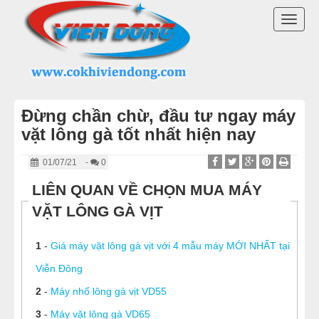
DANH MỤC SẢN PHẨM
TOGG
MÁY THỰC PHẨM CÔNG NGHIỆP
NAVI
MÁY VẶT LÔNG GÀ VIỆT NAM
Đừng chần chừ, đầu tư ngay máy
MÁY VẶT LÔNG GÀ VỊT TRUNG QUỐC
vặt lông gà tốt nhất hiện nay
MÁY VẶT LÔNG GIA CẦM
01/07/21
-
0
LIÊN QUAN VỀ CHỌN MUA MÁY
LINH KIỆN MÁY VẶT LÔNG GÀ
VẶT LÔNG GÀ VỊT
NỒI NHÚNG GÀ
1
-
Giá máy vặt lông gà vịt với 4 mẫu máy MỚI NHẤT tại
LÒ QUAY VỊT
Viễn Đông
2
-
Máy nhổ lông gà vịt VD55
TỦ HẤP CƠM GÀ
3
-
Máy vặt lông gà VD65