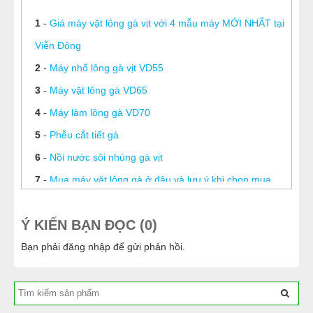
1
-
Giá máy vặt lông gà vịt với 4 mẫu máy MỚI NHẤT tại
Viễn Đông
2
-
Máy nhổ lông gà vịt VD55
3
-
Máy vặt lông gà VD65
4
-
Máy làm lông gà VD70
5
-
Phễu cắt tiết gà
6
-
Nồi nước sôi nhúng gà vịt
7
-
Mua máy vặt lông gà ở đâu và lưu ý khi chọn mua
8
-
Bảo hành và sửa chữa máy vặt lông gà
Ý KIẾN BẠN ĐỌC (0)
9
-
Xưởng sản xuất máy vặt lông gà
10
-
Cấu tạo máy vặt lông gà và nguyên lý hoạt động
Bạn phải
đăng nhập
để gửi phản hồi.
của máy
11
-
Vì sao máy vặt lông gà vịt Viễn Đông lại được ưa