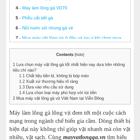
4
-
Máy làm lông gà VD70
5
-
Phễu cắt tiết gà
6
-
Nồi nước sôi nhúng gà vịt
7
-
Mua máy vặt lông gà ở đâu và lưu ý khi chọn mua
8
-
Bảo hành và sửa chữa máy vặt lông gà
Contents
[
hide
]
9
-
Xưởng sản xuất máy vặt lông gà
1
Lựa chọn máy vặt lông gà tốt nhất hiện nay dựa trên những
10
-
Cấu tạo máy vặt lông gà và nguyên lý hoạt động
tiêu chí nào?
1.1
Chất liệu bền bỉ, không bị bóp méo
của máy
1.2
Xuất xứ thương hiệu rõ ràng
1.3
Dựa vào nhu cầu sử dụng
11
-
Vì sao máy vặt lông gà vịt Viễn Đông lại được ưa
1.4
Lựa chọn loại máy phù hợp với túi tiền
chuộng?
2
Mua máy vặt lông gà vịt Việt Nam tại Viễn Đông
12
-
Vặt sạch lông 2-3 con gà/ vịt chỉ trong 40s, bạn đã
Máy làm lông gà lông vịt đem tới một cuộc cách
biết cách chưa?
mạng trong ngành chế biến gia cầm. Dòng thiết bị
13
-
Núm cao su vặt lông gà vịt có giá bao nhiêu?
hiện đại này không chỉ giúp vặt nhanh mà còn vặt
nhiều, vặt sạch. Cùng
mayvatlongga.vn
tìm hiểu
14
-
Sử dụng máy nhổ lông gà có làm nhão thịt gà