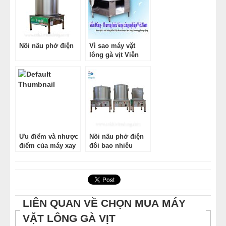
Nồi nấu phở điện
Vì sao máy vặt
lông gà vịt Viễn
Đông lại được ưa
chuộng?
Ưu điểm và nhược
Nồi nấu phở điện
điểm của máy xay
đôi bao nhiêu
giò chả giá rẻ
tiền?
LIÊN QUAN VỀ CHỌN MUA MÁY
VẶT LÔNG GÀ VỊT