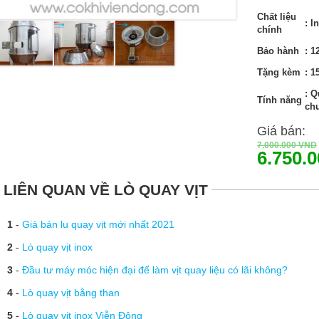
Chất liệu
: I
chính
Bảo hành
: 1
Tặng kèm
: 1
: Q
Tính năng
ch
Giá bán:
7.000.000
VND
6.750.
LIÊN QUAN VỀ LÒ QUAY VỊT
1
-
Giá bán lu quay vịt mới nhất 2021
2
-
Lò quay vịt inox
3
-
Đầu tư máy móc hiện đại để làm vịt quay liệu có lãi không?
4
-
Lò quay vịt bằng than
5
-
Lò quay vịt inox Viễn Đông