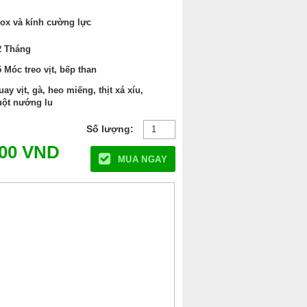
nox và kính cường lực
2 Tháng
5 Móc treo vịt, bếp than
uay vịt, gà, heo miếng, thịt xá xíu,
uột nướng lu
000
VND
MUA NGAY