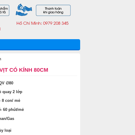
m
VỊT CÓ KÍNH 80CM
LQV ∅80
ò quay 2 lớp
– 8 con/ mẻ
5- 60 phút/mẻ
han/Gas
ùy loại