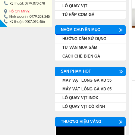
LÒ QUAY VỊT
TỦ HẤP CƠM GÀ
NHÓM CHUYÊN MỤC
HƯỚNG DẪN SỬ DỤNG
TƯ VẤN MUA SẮM
CÁCH CHẾ BIẾN GÀ
SẢN PHẨM HÓT
MÁY VẶT LÔNG GÀ VD 55
MÁY VẶT LÔNG GÀ VD 65
LÒ QUAY VỊT INOX
LÒ QUAY VỊT CÓ KÍNH
THƯƠNG HIỆU VÀNG