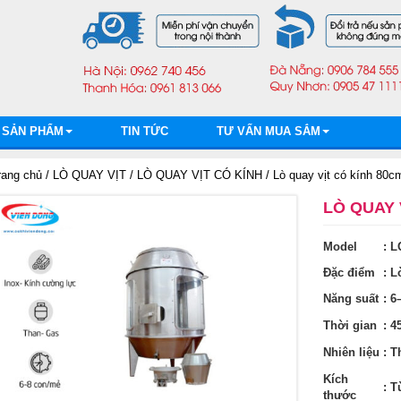
SẢN PHẨM
TIN TỨC
TƯ VẤN MUA SẮM
rang chủ
/
LÒ QUAY VỊT
/
LÒ QUAY VỊT CÓ KÍNH
/ Lò quay vịt có kính 80c
LÒ QUAY 
Model
: 
Đặc điểm
: L
Năng suất
: 6
Thời gian
: 4
Nhiên liệu
: T
Kích
: T
thước