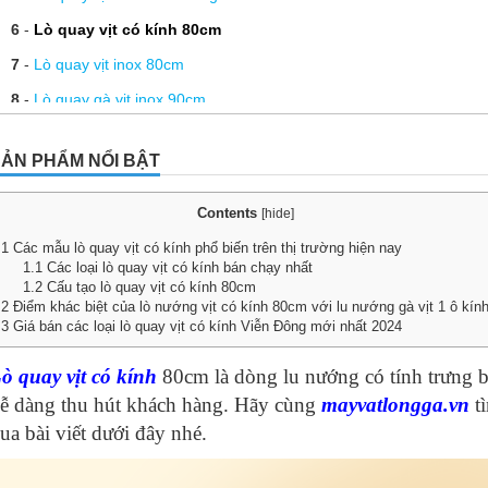
6
-
Lò quay vịt có kính 80cm
7
-
Lò quay vịt inox 80cm
8
-
Lò quay gà vịt inox 90cm
9
-
Lò nướng vịt ô kính 90cm
ẢN PHẨM NỔI BẬT
10
-
Lò nướng vịt ô kính 80cm
11
-
Lò quay vịt dùng than, gas Viễn Đông
Contents
[
hide
]
12
-
Lò nướng gà vịt bằng than
1
Các mẫu lò quay vịt có kính phổ biến trên thị trường hiện nay
1.1
Các loại lò quay vịt có kính bán chạy nhất
13
-
Lu quay vịt inox 2021
1.2
Cấu tạo lò quay vịt có kính 80cm
2
Điểm khác biệt của lò nướng vịt có kính 80cm với lu nướng gà vịt 1 ô kín
14
-
Lu quay vịt 850
3
Giá bán các loại lò quay vịt có kính Viễn Đông mới nhất 2024
15
-
Lu kính quay vịt 90cm
ò quay vịt có kính
80cm là dòng lu nướng có tính trưng b
16
-
Lò quay gà vịt Viễn Đông có những loại nào ?
ễ dàng thu hút khách hàng. Hãy cùng
mayvatlongga.vn
t
17
-
Giá lò quay vịt có kính, giá lò quay vịt xoay 850
ua bài viết dưới đây nhé.
18
-
3 lưu ý cần phải biết khi quay gà vịt bằng lò quay vịt
19
-
Mua mới – thay thế bếp than lò quay vịt như thế nào?