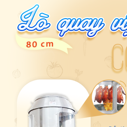
20
-
Mua lò quay vịt ở đâu- 2 Tiêu Chí Mua Lò Quay Vịt Nên Biết
21
-
Hướng dẫn sử dụng lò quay vịt đúng cách
22
-
lò quay vịt dùng điện YXD thuyết phục khách hàng bởi sự vượt tr
23
-
Lò quay vịt không khói inox 100cm
24
-
Lò quay vịt Việt Nam BK 100