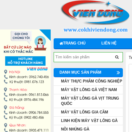
DANH MỤC SẢN PHẨM
MÁY THỰC PHẨM CÔNG NGHIỆP
MÁY VẶT LÔNG GÀ VIỆT NAM
TRANG CHỦ
LIÊN HỆ
MÁY VẶT LÔNG GÀ VỊT TRUNG QUỐC
T
MÁY VẶT LÔNG GIA CẦM
DANH MỤC SẢN PHẨM
LINH KIỆN MÁY VẶT LÔNG GÀ
MÁY THỰC PHẨM CÔNG NGHIỆP
MÁY VẶT LÔNG GÀ VIỆT NAM
NỒI NHÚNG GÀ
MÁY VẶT LÔNG GÀ VỊT TRUNG
QUỐC
LÒ QUAY VỊT
MÁY VẶT LÔNG GIA CẦM
LINH KIỆN MÁY VẶT LÔNG GÀ
TỦ HẤP CƠM GÀ
NỒI NHÚNG GÀ