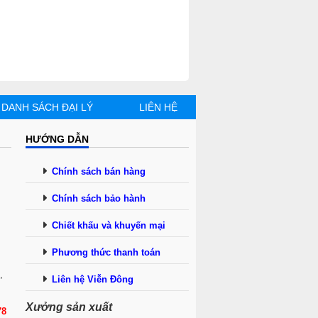
g lu tròn khép kín giúp vịt quay
 đây mà vẫn mang lại hương vịt thơm
DANH SÁCH ĐẠI LÝ
LIÊN HỆ
HƯỚNG DẪN
Chính sách bán hàng
Chính sách bảo hành
Chiết khấu và khuyến mại
Phương thức tha
n
h toán
,
Liên hệ Viễn Đông
Xưởng sản xuất
78