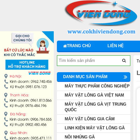
DANH MỤC SẢN PHẨM
MÁY THỰC PHẨM CÔNG NGHIỆP
MÁY VẶT LÔNG GÀ VIỆT NAM
TRANG CHỦ
LIÊN HỆ
MÁY VẶT LÔNG GÀ VỊT TRUNG QUỐC
T
MÁY VẶT LÔNG GIA CẦM
DANH MỤC SẢN PHẨM
LINH KIỆN MÁY VẶT LÔNG GÀ
MÁY THỰC PHẨM CÔNG NGHIỆP
MÁY VẶT LÔNG GÀ VIỆT NAM
NỒI NHÚNG GÀ
MÁY VẶT LÔNG GÀ VỊT TRUNG
QUỐC
LÒ QUAY VỊT
MÁY VẶT LÔNG GIA CẦM
LINH KIỆN MÁY VẶT LÔNG GÀ
TỦ HẤP CƠM GÀ
NỒI NHÚNG GÀ