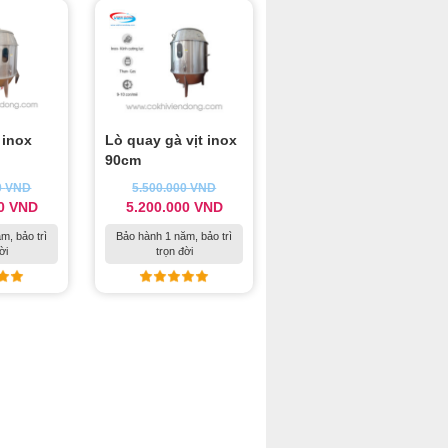
 inox
Lò quay gà vịt inox
90cm
0
VND
5.500.000
VND
00
VND
5.200.000
VND
m, bảo trì
Bảo hành 1 năm, bảo trì
ời
trọn đời