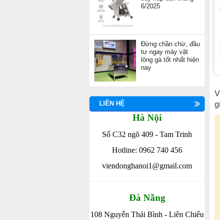
6/2025
Đừng chần chừ, đầu
tư ngay máy vặt
lông gà tốt nhất hiện
nay
V
LIÊN HỆ
g
Hà Nội
Số C32 ngõ 409 - Tam Trinh
Hotline: 0962 740 456
viendonghanoi1@gmail.com
Đà Nẵng
108 Nguyễn Thái Bình - Liên Chiểu