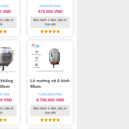
0
VND
500.000
VND
00
VND
470.000
VND
m, bảo trì
Bảo hành 1 năm, bảo trì
ời
trọn đời
t không
Lò nướng vịt ô kính
100cm
90cm
00
VND
7.000.000
VND
00
VND
6.750.000
VND
m, bảo trì
Bảo hành 1 năm, bảo trì
ời
trọn đời