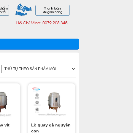
y vịt
Lò quay gà nguyên
con