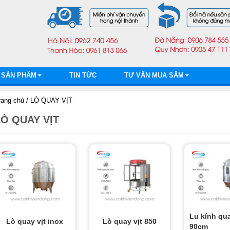
SẢN PHẨM
TIN TỨC
TƯ VẤN MUA SẮM
rang chủ
/ LÒ QUAY VỊT
LÒ QUAY VỊT
Lu kính qua
Lò quay vịt inox
Lò quay vịt 850
90cm