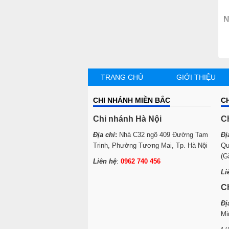
N
–
k
n
TRANG CHỦ
GIỚI THIỆU
CHI NHÁNH MIỀN BẮC
C
Chi nhánh Hà Nội
C
Địa chỉ
:
Nhà C32 ngõ 409 Đường Tam
Đị
Trinh, Phường Tương Mai, Tp. Hà Nội
Qu
(G
Liên hệ
:
0962 740 456
Li
C
Đị
Mi