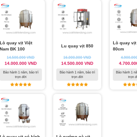
Lò quay vịt Việt
Lò quay vịt
Lu quay vịt 850
Nam BK 100
80cm
14.500.000
VND
16.000.000
VND
4.900.00
14.000.000
VND
14.500.000
VND
4.700.0
Bảo hành 1 năm, bảo trì
Bảo hành 1 năm, bảo trì
Bảo hành 1 nă
trọn đời
trọn đời
trọn đ
Lò quay vịt có kính
Lò nướng gà vịt