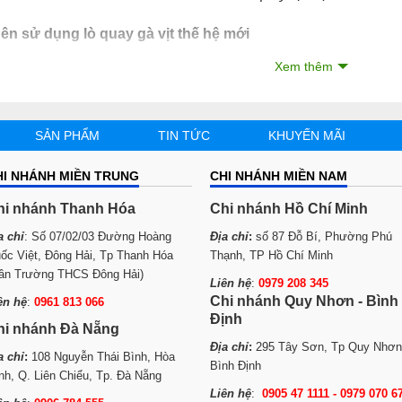
ên sử dụng lò quay gà vịt thế hệ mới
 Bạn không cần lo lắng về khói bụi khi nướng gà vịt, thiết kế dạn
Xem thêm
hông bị bám bụi như máy nướng vịt bằng xích ngoài trời trước
gon.
SẢN PHẨM
TIN TỨC
KHUYẾN MÃI
HI NHÁNH MIỀN TRUNG
CHI NHÁNH MIỀN NAM
hi nhánh Thanh Hóa
Chi nhánh Hồ Chí Minh
a chỉ
: Số 07/02/03 Đường Hoàng
Địa chỉ
:
số 87 Đỗ Bí, Phường Phú
ốc Việt, Đông Hải, Tp Thanh Hóa
Thạnh, TP Hồ Chí Minh
ần Trường THCS Đông Hải)
Liên hệ
:
0979 208 345
Chi nhánh Quy Nhơn - Bình
ên hệ
:
0961 813 066
Định
hi nhánh Đà Nẵng
Địa chỉ
:
295 Tây Sơn, Tp Quy Nhơn
a chỉ
:
108 Nguyễn Thái Bình, Hòa
Bình Định
nh, Q. Liên Chiểu, Tp. Đà Nẵng
Liên hệ
:
0905 47 1111 - 0979 070 6