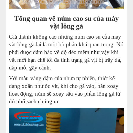
Viễn Đông
25
-
Nhờ đâu máy nhổ lông vịt gà Viễn Đông hot đến
Tổng quan về
núm cao su của máy
vặt lông gà
như vậy?
26
-
Máy vặt lông gà vịt Viễn Đông vặt tối đa được bao
Giá thành không cao nhưng núm cao su của máy
vặt lông gà lại là một bộ phận khá quan trọng. Nó
nhiêu con?
phải được đảm bảo về độ dẻo mềm như vậy khi
27
-
Hướng dẫn cách sửa lỗi máy vặt lông gà tại nhà
vặt mới hạn chế tối đa tình trạng gà vịt bị trầy da,
28
-
Lắp đặt và vệ sinh máy vặt lông gà vịt Việt Nam
dập mỏ, gãy cánh.
29
-
Máy nhổ lông gà 2021
Với màu vàng đậm của nhựa tự nhiên, thiết kế
30
-
Bạn đang thắc mắc máy làm lông gà vịt giá bao
dạng xoắn như ốc vít, khi cho gà vào, bàn xoay
nhiêu?
hoạt động, núm sẽ xoáy sâu vào phần lông gà từ
đó nhổ sạch chúng ra.
31
-
6,5 triệu đồng một chiếc máy vặt lông vịt gà có phải
quá đắt?
32
-
Có nên đặt niềm tin vào máy vặt lông gà cũ giá rẻ?
33
-
Làm giàu không khó với máy vặt lông gà siêu sạch