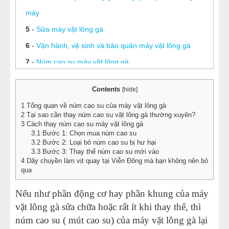
máy
5
-
Sửa máy vặt lông gà
6
-
Vận hành, vệ sinh và bảo quản máy vặt lông gà
7
-
Núm cao su máy vặt lông gà
8
-
Cách thay núm cao su máy vặt lông gà
Contents
[
hide
]
9
-
Bao nhiêu lâu nên thay núm cao su vặt lông gà VD
1
Tổng quan về núm cao su của máy vặt lông gà
một lần?
2
Tại sao cần thay núm cao su vặt lông gà thường xuyên?
3
Cách thay núm cao su máy vặt lông gà
10
-
Hướng dẫn bạn cách vệ sinh máy vặt lông gà
3.1
Bước 1: Chọn mua núm cao su
3.2
Bước 2: Loại bỏ núm cao su bị hư hại
11
-
Vặt sạch lông 2-3 con gà/ vịt chỉ trong 40s, bạn đã
3.3
Bước 3: Thay thế núm cao su mới vào
biết cách chưa?
4
Dây chuyền làm vịt quay tại Viễn Đông mà bạn không nên bỏ
qua
12
-
Vặt lông gà – Hình thức kinh doanh kiếm tiền khủng
Nếu như phần động cơ hay phần khung của máy
13
-
Vì sao máy vặt lông gà vịt Viễn Đông lại được ưa
vặt lông gà sửa chữa hoặc rất ít khi thay thế, thì
chuộng?
núm cao su ( mút cao su) của máy vặt lông gà lại
14
-
Máy vặt lông gà Viễn Đông- vặt lông gà siêu tốc