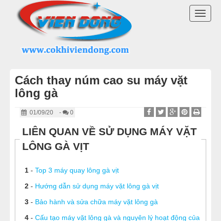
DANH MỤC SẢN PHẨM
TOGG
MÁY THỰC PHẨM CÔNG NGHIỆP
NAVI
MÁY VẶT LÔNG GÀ VIỆT NAM
Cách thay núm cao su máy vặt
MÁY VẶT LÔNG GÀ VỊT TRUNG QUỐC
lông gà
MÁY VẶT LÔNG GIA CẦM
01/09/20
-
0
LIÊN QUAN VỀ SỬ DỤNG MÁY VẶT
LINH KIỆN MÁY VẶT LÔNG GÀ
LÔNG GÀ VỊT
NỒI NHÚNG GÀ
1
-
Top 3 máy quay lông gà vịt
LÒ QUAY VỊT
2
-
Hướng dẫn sử dụng máy vặt lông gà vịt
3
-
Bảo hành và sửa chữa máy vặt lông gà
TỦ HẤP CƠM GÀ
4
-
Cấu tạo máy vặt lông gà và nguyên lý hoạt động của