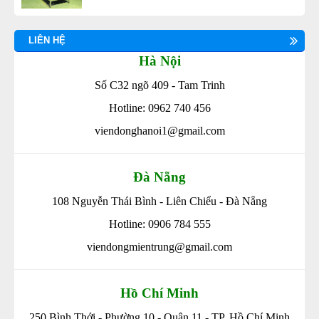
39
-
Máy làm lông vịt, lông gà VD60
40
-
Máy vặt lông gà vịt TQ 55
LIÊN HỆ
Hà Nội
41
-
Máy vặt lông gà vịt Trung Quốc TQ 50
Số C32 ngõ 409 - Tam Trinh
Hotline: 0962 740 456
viendonghanoi1@gmail.com
Đà Nẵng
108 Nguyễn Thái Bình - Liên Chiểu - Đà Nẵng
Hotline: 0906 784 555
viendongmientrung@gmail.com
Hồ Chí Minh
250 Bình Thới - Phường 10 - Quận 11 - TP. Hồ Chí Minh