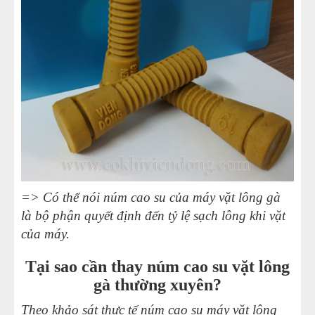
34
-
Lãi hàng triệu/ ngày từ việc vặt lông gà thuê tại chợ
35
-
Cải tiến máy vặt lông gà 2019
36
-
Làm thế nào để thanh lý máy vặt lông gà lông vịt
mini được giá
37
-
Sử dụng máy nhổ lông gà có làm nhão thịt gà
không?
38
-
Máy vặt lông gà giá rẻ VD50
39
-
Máy làm lông vịt, lông gà VD60
=> Có thể nói núm cao su của máy vặt lông gà
40
-
Máy vặt lông gà vịt TQ 55
là bộ phận quyết định đến tỷ lệ sạch lông khi vặt
41
-
Máy vặt lông gà vịt Trung Quốc TQ 50
của máy.
Tại sao cần thay núm cao su vặt lông
gà thường xuyên?
Theo khảo sát thực tế núm cao su máy vặt lông