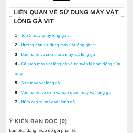
LIÊN QUAN VỀ SỬ DỤNG MÁY VẶT
LÔNG GÀ VỊT
1
-
Top 3 máy quay lông gà vịt
2
-
Hướng dẫn sử dụng máy vặt lông gà vịt
3
-
Bảo hành và sửa chữa máy vặt lông gà
4
-
Cấu tạo máy vặt lông gà và nguyên lý hoạt động của
máy
5
-
Sửa máy vặt lông gà
6
-
Vận hành, vệ sinh và bảo quản máy vặt lông gà
7
-
Núm cao su máy vặt lông gà
8
-
Cách thay núm cao su máy vặt lông gà
Ý KIẾN BẠN ĐỌC (0)
9
-
Bao nhiêu lâu nên thay núm cao su vặt lông gà VD
một lần?
Bạn phải
đăng nhập
để gửi phản hồi.