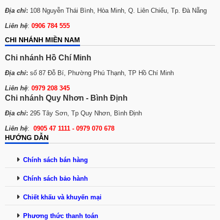
Địa chỉ
:
108 Nguyễn Thái Bình, Hòa Minh, Q. Liên Chiểu, Tp. Đà Nẵng
Liên hệ
:
0906 784 555
CHI NHÁNH MIỀN NAM
Chi nhánh Hồ Chí Minh
Địa chỉ
:
số 87 Đỗ Bí, Phường Phú Thạnh, TP Hồ Chí Minh
Liên hệ
:
0979 208 345
Chi nhánh Quy Nhơn - Bình Định
Địa chỉ
:
295 Tây Sơn, Tp Quy Nhơn, Bình Định
Liên hệ
:
0905 47 1111 - 0979 070 678
HƯỚNG DẪN
Chính sách bán hàng
Chính sách bảo hành
Chiết khấu và khuyến mại
Phương thức tha
n
h toán